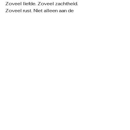
Zoveel liefde. Zoveel zachtheid. 
Zoveel rust. Niet alleen aan de 
buitenkant, maar vanbinnen.
En dat was zo’n krachtige 
reminder: het gaat niet altijd 
om wat je met je kind doet. 
Maar om hoe jij bent. Hoe jij 
aanwezig bent. Want kinderen 
voelen dat. Ze spiegelen dat. 
Ze reageren daarop.
Deze blog is voor jou, lieve mama. 
Als jij ooit getwijfeld hebt. Als je 
ooit gefrustreerd bent geweest over 
gedrag dat je niet begrijpt. Als je 
ooit dacht: Wat moet ik nog meer 
doen?