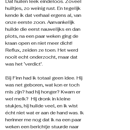
Dat huilen leek eindeloos. Zoveel 
huiltjes, zo weinig rust. En tegelijk 
kende ik dat verhaal ergens al, van 
onze eerste zoon. Aanvankelijk 
huilde die eerst nauwelijks en dan 
plots, na een paar weken ging de 
kraan open en niet meer dicht! 
Reflux, zeiden ze toen. Het werd 
nooit echt onderzocht, maar dat 
was het ‘verdict’.
Bij Finn had ik totaal geen idee. Hij 
was net geboren, wat kon er toch 
mis zijn? had hij honger? Kwam er 
wel melk?  Hij dronk in kleine 
stukjes, hij huilde veel, en ik wist 
écht niet wat er aan de hand was. Ik 
herinner me nog dat ik na een paar 
weken een berichtje stuurde naar 