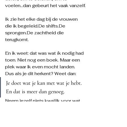
voelen...dan gebeurt het vaak vanzelf.
Ik zie het elke dag bij de vrouwen 
die ik 
begeleid.De
shifts.De
sprongen.De
 zachtheid die 
terugkomt.
En ik weet: dat was wat ík nodig had 
toen. Niet nog een boek. Maar een 
plek waar ik even mocht landen.
Dus als je dit herkent? Weet dan:
Je doet wat je kan met wat je hebt. 
En dat is meer dan genoeg.
Neem jezelf niets kwalijk voor wat 
je deed of niet deed,toen je nog niet 
wist wat je nu weet.