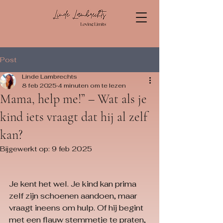
Post
Linde Lambrechts
8 feb 2025
4 minuten om te lezen
Mama, help me!” – Wat als je
kind iets vraagt dat hij al zelf
kan?
Bijgewerkt op:
9 feb 2025
Je kent het wel. Je kind kan prima 
zelf zijn schoenen aandoen, maar 
vraagt ineens om hulp. Of hij begint 
met een flauw stemmetje te praten, 