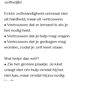
zelftwijfel.
Echte zelfstandigheid ontstaat niet 
uit hardheid, maar uit vertrouwen.
• Vertrouwen dat er iemand is als je 
het nodig hebt.
• Vertrouwen dat je hulp mag vragen.
• Vertrouwen dat je gedragen mag 
worden, zodat je zelf leert staan.
Wat helpt dan wél?
• Zie het grotere plaatje. Je kind 
vraagt niet om hulp omdat hij het 
niet kan, maar omdat hij jou nodig 
heeft.
• Vervul de nood. Een knuffel, een 
speels moment, een klein beetje 
hulp kan al genoeg zijn.
• Laat het los. Kinderen die zich 