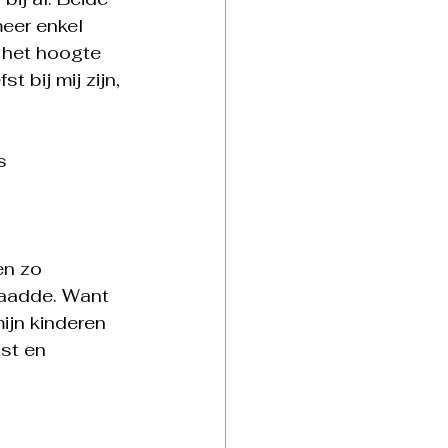
eer enkel 
 het hoogte 
t bij mij zijn, 
s 
en zo 
raadde. Want 
ijn kinderen 
st en 