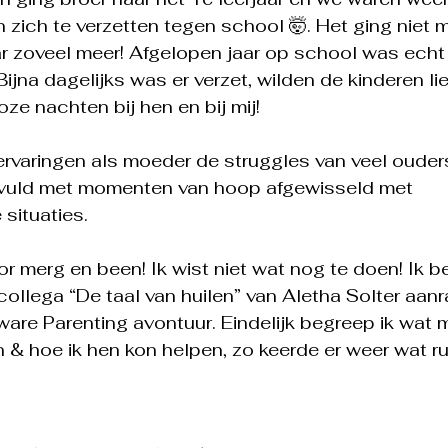
zich te verzetten tegen school 🤯. Het ging niet m
ar zoveel meer! Afgelopen jaar op school was echt
ijna dagelijks was er verzet, wilden de kinderen liefs
ze nachten bij hen en bij mij!
 ervaringen als moeder de struggles van veel ouder
vuld met momenten van hoop afgewisseld met 
situaties.
or merg en been! Ik wist niet wat nog te doen! Ik b
ollega “De taal van huilen” van Aletha Solter aan
re Parenting avontuur. Eindelijk begreep ik wat m
n & hoe ik hen kon helpen, zo keerde er weer wat ru