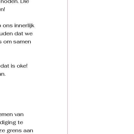
 noden. Die 
n!
ons innerlijk 
ouden dat we 
is om samen 
dat is oke! 
an.
 
nemen van 
diging te 
ze grens aan 