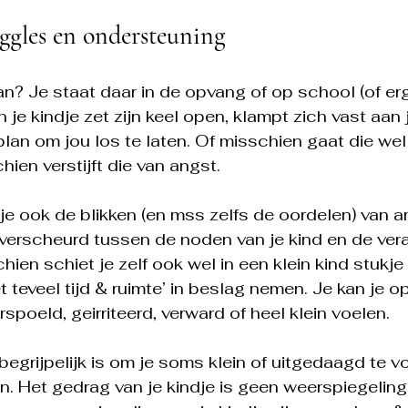
uggles en ondersteuning
n? Je staat daar in de opvang of op school (of erge
je kindje zet zijn keel open, klampt zich vast aan j
plan om jou los te laten. Of misschien gaat die wel 
ien verstijft die van angst.
e ook de blikken (en mss zelfs de oordelen) van a
 verscheurd tussen de noden van je kind en de ver
ien schiet je zelf ook wel in een klein kind stukje e
iet teveel tijd & ruimte’ in beslag nemen. Je kan je o
poeld, geirriteerd, verward of heel klein voelen.
begrijpelijk is om je soms klein of uitgedaagd te v
. Het gedrag van je kindje is geen weerspiegeling 