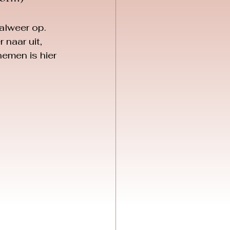
alweer op. 
 naar uit, 
emen is hier 