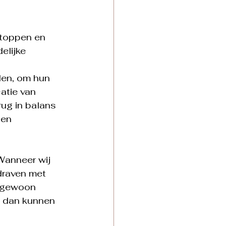
stoppen en 
elijke 
den, om hun 
atie van 
ug in balans 
en 
Wanneer wij 
draven met 
r gewoon 
en dan kunnen 