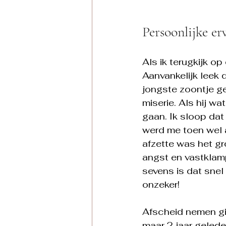
Persoonlijke er
Als ik terugkijk o
Aanvankelijk leek d
jongste zoontje ge
miserie. Als hij wa
gaan. Ik sloop dat
werd me toen wel 
afzette was het gr
angst en vastklamp
sevens is dat snel 
onzeker! 
Afscheid nemen gi
maar 2 jaar gelede