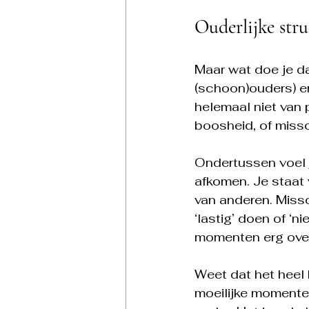
Ouderlijke str
Maar wat doe je da
(schoon)ouders) en 
helemaal niet van 
boosheid, of missch
Ondertussen voel j
afkomen. Je staat
van anderen. Missch
‘lastig’ doen of ‘n
momenten erg overs
Weet dat het heel 
moeilijke momenten