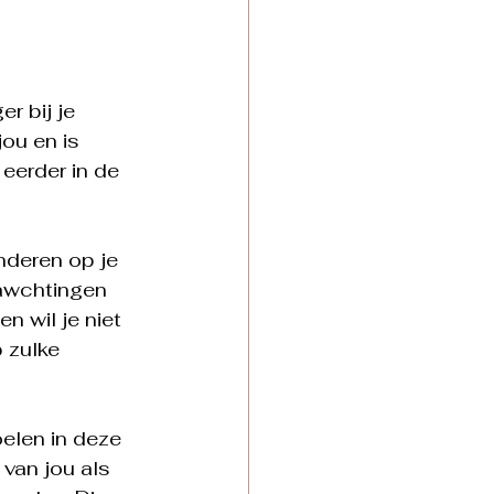
r bij je 
ou en is 
eerder in de 
nderen op je 
awchtingen 
n wil je niet 
p zulke 
oelen in deze 
van jou als 