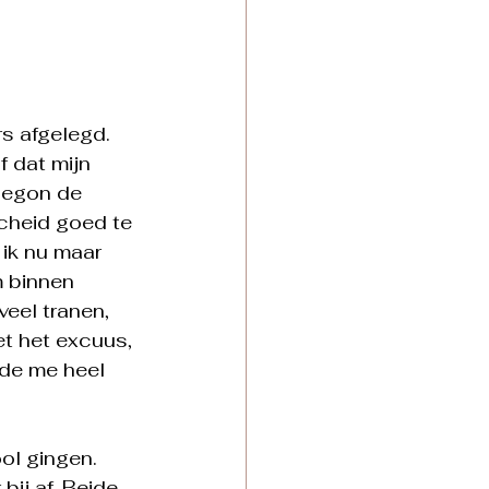
s afgelegd. 
f dat mijn 
begon de 
scheid goed te 
 ik nu maar 
 binnen 
eel tranen, 
et het excuus, 
elde me heel 
ol gingen. 
ij af. Beide 