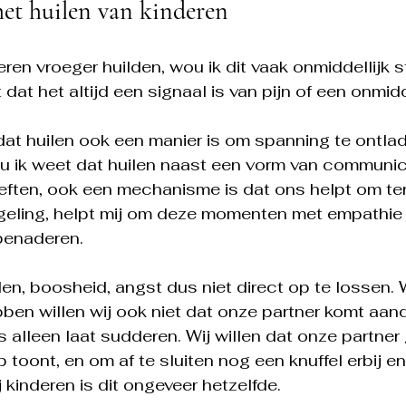
het huilen van kinderen
ren vroeger huilden, wou ik dit vaak onmiddellijk 
dat het altijd een signaal is van pijn of een onmidd
s dat huilen ook een manier is om spanning te ontla
Nu ik weet dat huilen naast een vorm van communic
eften, ook een mechanisme is dat ons helpt om ter
geling, helpt mij om deze momenten met empathie 
benaderen.
en, boosheid, angst dus niet direct op te lossen. 
en willen wij ook niet dat onze partner komt aan
 alleen laat sudderen. Wij willen dat onze partne
grip toont, en om af te sluiten nog een knuffel erbij 
j kinderen is dit ongeveer hetzelfde.