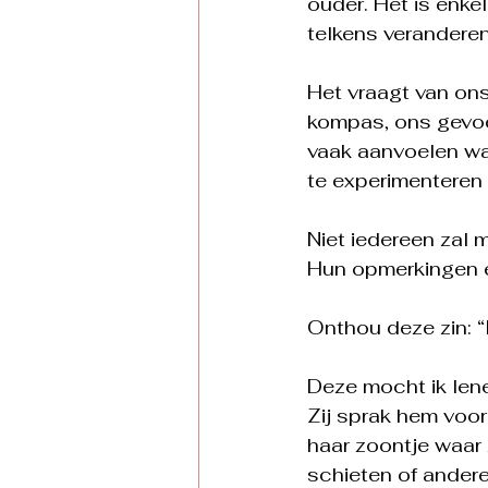
ouder. Het is enke
telkens veranderen
Het vraagt van ons
kompas, ons gevoe
vaak aanvoelen wat
te experimenteren t
Niet iedereen zal m
Hun opmerkingen e
Onthou deze zin: “
Deze mocht ik lene
Zij sprak hem voor
haar zoontje waar z
schieten of ander