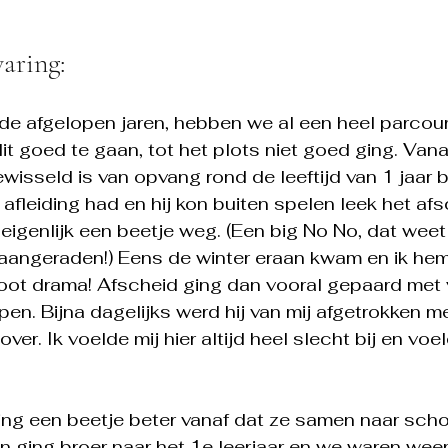
varing:
p de afgelopen jaren, hebben we al een heel parcour
it goed te gaan, tot het plots niet goed ging. Vana
wisseld is van opvang rond de leeftijd van 1 jaar 
t afleiding had en hij kon buiten spelen leek het af
 eigenlijk een beetje weg. (Een big No No, dat weet
aangeraden!) Eens de winter eraan kwam en ik hem
oot drama! Afscheid ging dan vooral gepaard met v
en. Bijna dagelijks werd hij van mij afgetrokken m
over. Ik voelde mij hier altijd heel slecht bij en vo
ng een beetje beter vanaf dat ze samen naar scho
n ging broer naar het 1e leerjaar en we waren weer b