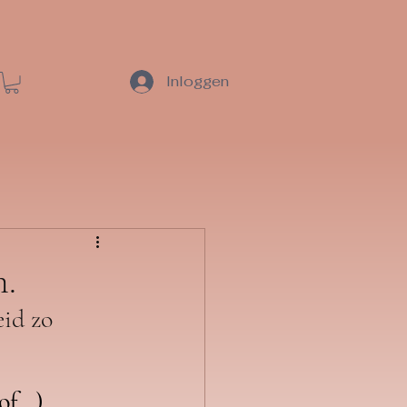
Inloggen
n.
id zo 
 of…)