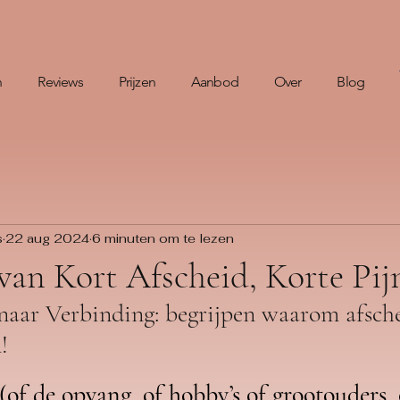
n
Reviews
Prijzen
Aanbod
Over
Blog
s
22 aug 2024
6 minuten om te lezen
an Kort Afscheid, Korte Pij
 naar Verbinding: begrijpen waarom afsche
! 
(of de opvang, of hobby’s of grootouders,