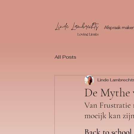
Afspraak make
All Posts
Linde Lambrecht
De Mythe v
Van Frustratie
moeijk kan zijn
Back to school 