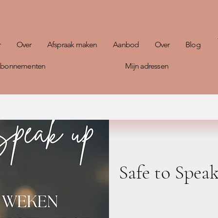
r
Over
Afspraak maken
Aanbod
Over
Blog
 abonnementen
Mijn adressen
Safe to Spea