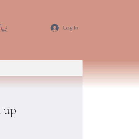
Log In
k up