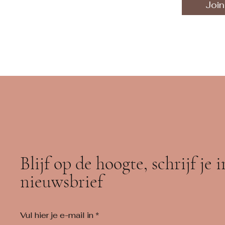
Join
Blijf op de hoogte, schrijf je 
nieuwsbrief
Vul hier je e-mail in