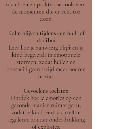
inzichten en praktische tools voor
de momenten die er echt toe
doen.
Kalm blijven tijdens een huil- of
driftbui
Leer hoe je aanwezig blijft en je
kind begeleidt in emotionele
stormen, zodat huilen en
boosheid geen strijd meer hoeven
te zijn.
Gevoelens toelaten
Ontdek hoe je emoties op een
gezonde manier ruimte geeft,
zodat je kind leert zichzelf te
reguleren zonder onderdrukking
of explosies.