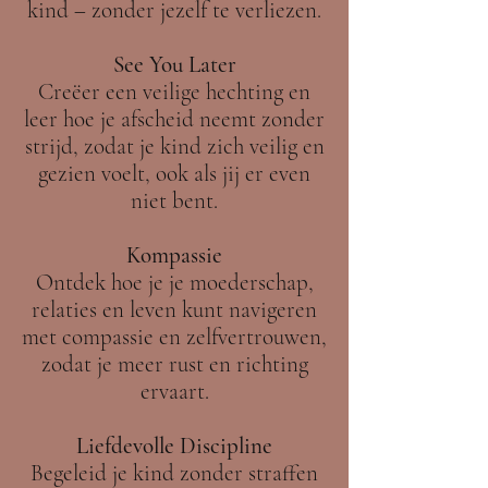
kind – zonder jezelf te verliezen.
See You Later
Creëer een veilige hechting en
leer hoe je afscheid neemt zonder
strijd, zodat je kind zich veilig en
gezien voelt, ook als jij er even
niet bent.
Kompassie
Ontdek hoe je je moederschap,
relaties en leven kunt navigeren
met compassie en zelfvertrouwen,
zodat je meer rust en richting
ervaart.
Liefdevolle Discipline
Begeleid je kind zonder straffen