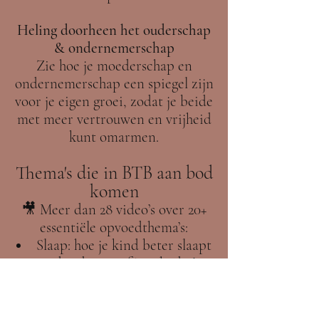
Heling doorheen het ouderschap
& ondernemerschap
Zie hoe je moederschap en
ondernemerschap een spiegel zijn
voor je eigen groei, zodat je beide
met meer vertrouwen en vrijheid
kunt omarmen.
Thema's die in BTB aan bod
komen
🎥 Meer dan 28 video’s over 20+
essentiële opvoedthema’s:
Slaap: hoe je kind beter slaapt
zonder dwang of ‘methodes’
Zelfzorg: hoe jij overeind blijft
in het moederschap
"Ongewenst" gedrag: