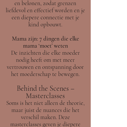
en belonen, zodat grenzen
liefdevol en effectief worden en je
een diepere connectie met je
kind opbouwt.
Mama zijn: 7 dingen die elke
mama ‘moet’ weten
De inzichten die elke moeder
nodig heeft om met meer
vertrouwen en ontspanning door
het moederschap te bewegen.
Behind the Scenes –
Masterclasses
Soms is het niet alleen de theorie,
maar juist de nuances die het
verschil maken. Deze
masterclasses geven je diepere