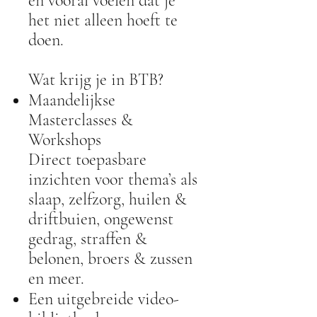
en vooral voelen dat je
het niet alleen hoeft te
doen.
Wat krijg je in BTB?
Maandelijkse
Masterclasses &
Workshops
Direct toepasbare
inzichten voor thema’s als
slaap, zelfzorg, huilen &
driftbuien, ongewenst
gedrag, straffen &
belonen, broers & zussen
en meer.
Een uitgebreide video-