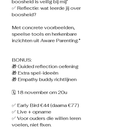
boosheid is veilig bij mij’
✅ Reflectie: wat leerde jij over
boosheid?
Met concrete voorbeelden,
speelse tools en herkenbare
inzichten uit Aware Parenting.”
BONUS:
🎁 Guided reflection oefening
🎁 Extra spel-ideeën
🎁 Empathy buddy richtlijnen
🗓️ 18 november om 20u
✅ Early Bird €44 (daarna €77)
✅ Live + opname
✅ Voor ouders die willen leren