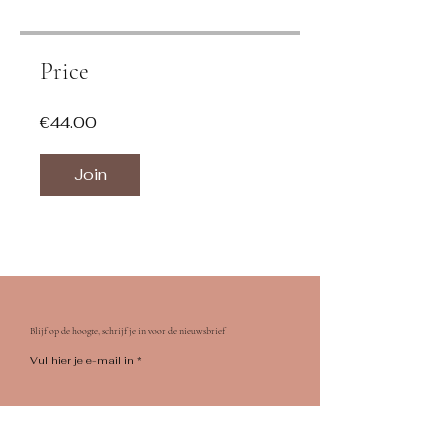
Price
€44.00
Join
Blijf op de hoogte, schrijf je in voor de nieuwsbrief
Vul hier je e-mail in