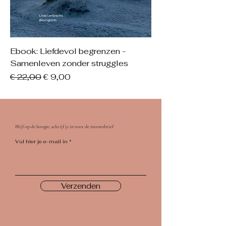
Ebook: Liefdevol begrenzen -
Samenleven zonder struggles
Normale prijs
Verkoopprijs
€ 22,00
€ 9,00
Blijf op de hoogte, schrijf je in voor de nieuwsbrief
Vul hier je e-mail in
Verzenden