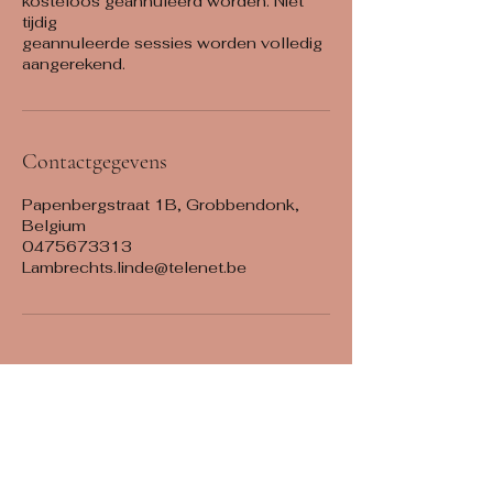
kosteloos geannuleerd worden. Niet
tijdig
geannuleerde sessies worden volledig
Contactgegevens
Papenbergstraat 1B, Grobbendonk,
Belgium
0475673313
Lambrechts.linde@telenet.be
Blijf op de hoogte, schrijf je in voor de nieuwsbrief
Vul hier je e-mail in