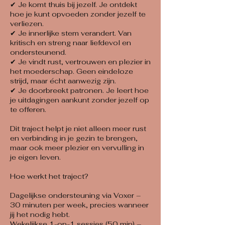
✔ Je komt thuis bij jezelf. Je ontdekt
hoe je kunt opvoeden zonder jezelf te
verliezen.
✔ Je innerlijke stem verandert. Van
kritisch en streng naar liefdevol en
ondersteunend.
✔ Je vindt rust, vertrouwen en plezier in
het moederschap. Geen eindeloze
strijd, maar écht aanwezig zijn.
✔ Je doorbreekt patronen. Je leert hoe
je uitdagingen aankunt zonder jezelf op
te offeren.
Dit traject helpt je niet alleen meer rust
en verbinding in je gezin te brengen,
maar ook meer plezier en vervulling in
je eigen leven.
Hoe werkt het traject?
Dagelijkse ondersteuning via Voxer –
30 minuten per week, precies wanneer
jij het nodig hebt.
Wekelijkse 1-op-1 sessies (50 min) –