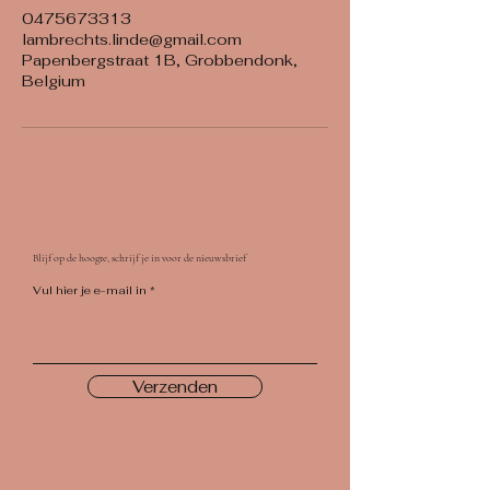
0475673313
lambrechts.linde@gmail.com
Papenbergstraat 1B, Grobbendonk,
Belgium
Blijf op de hoogte, schrijf je in voor de nieuwsbrief
Vul hier je e-mail in
Verzenden