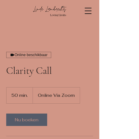
Online beschikbaar
Clarity Call
50 min.
5
Online Via Zoom
0
m
i
n
Nu boeken
.