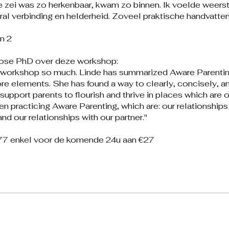
je zei was zo herkenbaar, kwam zo binnen. Ik voelde weers
ral verbinding en helderheid. Zoveel praktische handvatten
n 2
Rose PhD over deze workshop:
is workshop so much. Linde has summarized Aware Parenti
re elements. She has found a way to clearly, concisely, a
 support parents to flourish and thrive in places which are
hen practicing Aware Parenting, which are: our relationships
nd our relationships with our partner."
77 enkel voor de komende 24u aan €27