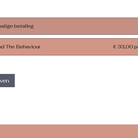
alige betaling
nd The Behaviour
€ 33,00 p
jven