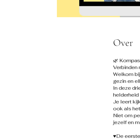
Over
🌿 Kompas
Verbinden m
Welkom bij
gezin en el
In deze dr
helderheid
Je leert ki
ook als het
Niet om pe
jezelf en m
♥️De eerste