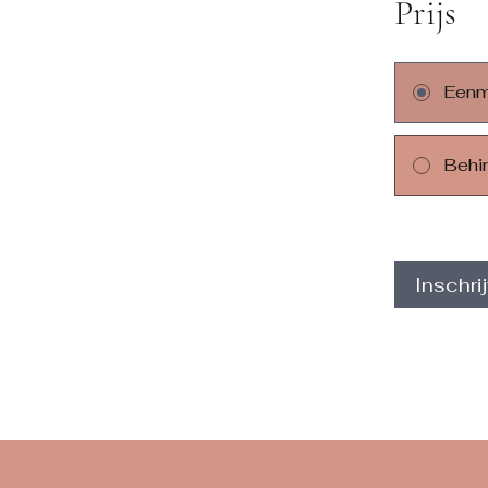
Prijs
Eenm
Behi
Inschri