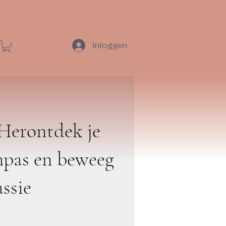
Inloggen
Herontdek je
mpas en beweeg
ssie