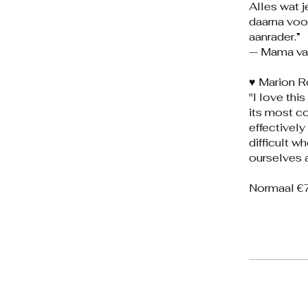
Alles wat 
daarna voo
aanrader.”
— Mama va
♥️ Marion 
"I love th
its most co
effectively
difficult w
ourselves a
Normaal €