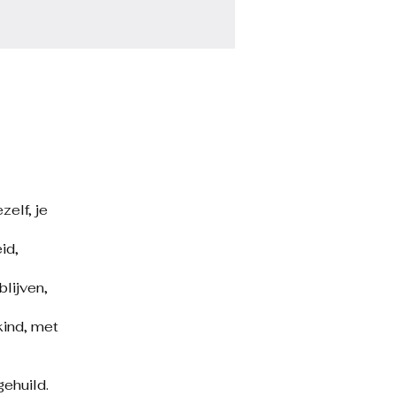
elf, je
id,
blijven,
kind, met
gehuild.