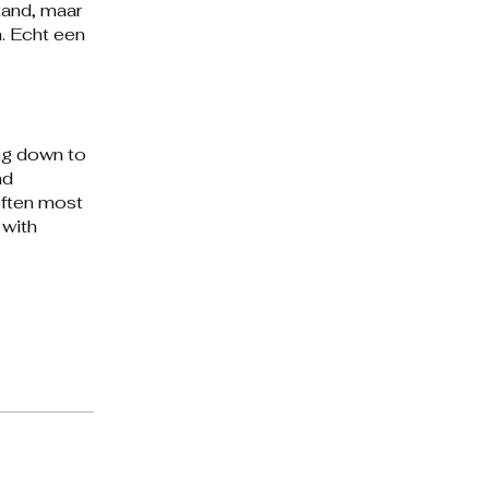
tand, maar
. Echt een
ng down to
nd
 often most
 with