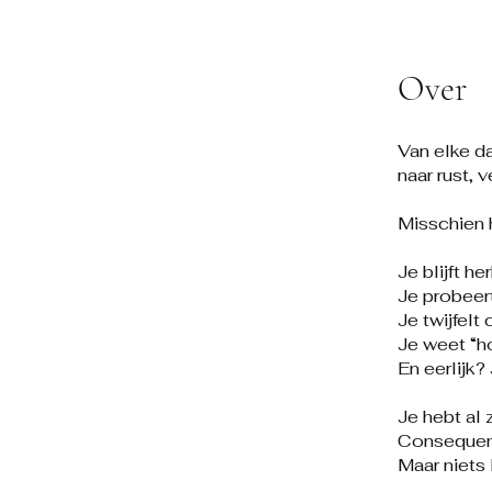
Over
Van elke da
naar rust, 
Misschien h
Je blijft he
Je probeert
Je twijfelt
Je weet “h
En eerlijk
Je hebt al
Consequente
Maar niets 