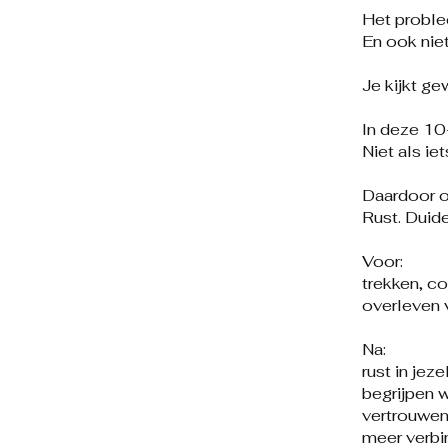
Het problee
En ook niet 
Je kijkt ge
In deze 10-
Niet als i
Daardoor on
Rust. Duide
Voor:
trekken, co
overleven 
Na:
rust in jeze
begrijpen w
vertrouwen:
meer verbin