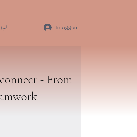
Inloggen
connect - From
teamwork