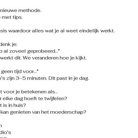
n nieuwe methode.
e met tips.
asis waardoor alles wat je al weet eindelijk werkt.
denk je:
eb al zoveel geprobeerd…”
rkt dit. We veranderen hoe je kijkt.
r geen tijd voor…”
s zijn 3–5 minuten. Dit past in je dag.
t voor je betekenen als…
r elke dag hoeft te twijfelen?
 is in huis?
 kan genieten van het moederschap?
n
dio’s