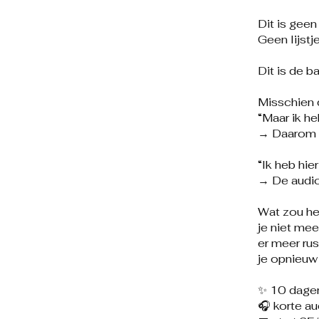
Dit is gee
Geen lijstj
Dit is de b
Misschien 
“Maar ik h
→ Daarom we
“Ik heb hie
→ De audio’
Wat zou he
je niet mee
er meer rust
je opnieuw
✨ 10 dage
🎧 korte au