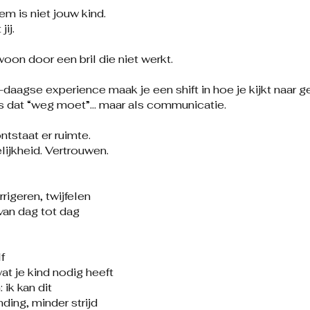
m is niet jouw kind.
jij.
woon door een bril die niet werkt.
daagse experience maak je een shift in hoe je kijkt naar g
ets dat “weg moet”… maar als communicatie.
tstaat er ruimte.
lijkheid. Vertrouwen.
rrigeren, twijfelen
van dag tot dag
lf
at je kind nodig heeft
 ik kan dit
ding, minder strijd