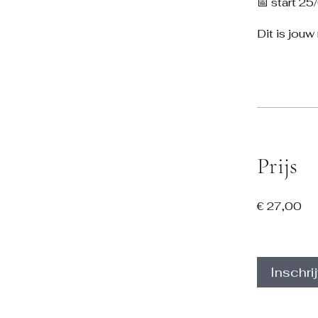
📅 start 25
Dit is jou
Prijs
€ 27,00
Inschri