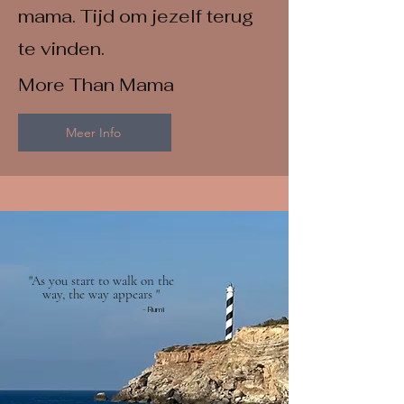
mama. Tijd om jezelf terug
te vinden.
More Than Mama
Meer Info
"As you start to walk on the
way, the way appears "
- Rumi