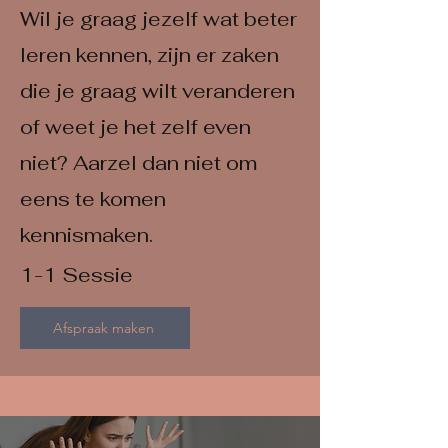
Wil je graag jezelf wat beter
leren kennen, zijn er zaken
die je graag wilt veranderen
of weet je het zelf even
niet? Aarzel dan niet om
eens te komen
kennismaken.
1-1 Sessie
Afspraak maken