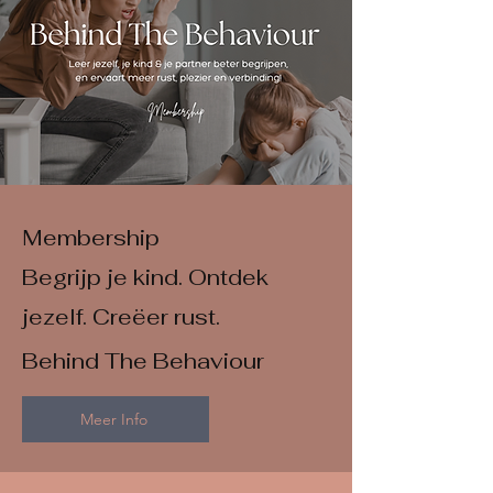
Membership
​Begrijp je kind. Ontdek
jezelf. Creëer rust.
Behind The Behaviour
Meer Info