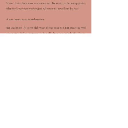
Ik kan Linde alleen maar aanbevelen aan elke ouder, of het nu opvoeden,
relaties of ondernemerschap gaat. Alles van mij is welkom bij haar.
- Laure, mama van 2 & ondernemer
Het is écht zo! Dit is een plek waar alles er mag zijn. Dit creëert zo veel
ruimte voor heling, te weten dat je veilig bent, met je hele zijn. Dat er
niks te geks is, niks te veel... dat vind ik een enorme meerwaarde.
De wekelijkse sessies brengen me dieper terug bij mezelf.
Linde haar wekelijkse reminders in mildheid en zelfliefde zorgen voor
een ongelooflijke snelle innerlijke groei hierin ervaar ik.
- Olivia, mama van 1
Voxer-Express (audio support)
Het tussen de sessies door proces mogen delen via voxer zorgt
ervoor dat mijn proces bewust en actief blijft leven.