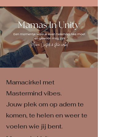
Mamacirkel met
Mastermind vibes.
Jouw plek om op adem te
komen, te helen en weer te
voelen wie jij bent.