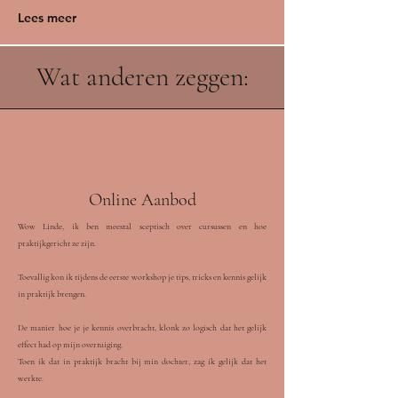
Lees meer
Wat anderen zeggen:
Online Aanbod
Wow Linde, ik ben meestal sceptisch over cursussen en hoe
praktijkgericht ze zijn.
Toevallig kon ik tijdens de eerste workshop je tips, tricks en kennis gelijk
in praktijk brengen.
De manier hoe je je kennis overbracht, klonk zo logisch dat het gelijk
effect had op mijn overtuiging.
Toen ik dat in praktijk bracht bij min dochter, zag ik gelijk dat het
werkte.