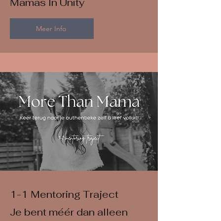
Mamas In Unity
Meer Info
1-1 Mentoring Traject
Je bent méér dan alleen