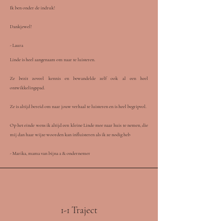
Ik ben onder de indruk!
Dankjewel!
- Laura
Linde is heel aangenaam om naar te luisteren.
Ze bezit zoveel kennis en bewandelde zelf ook al een heel
ontwikkelingspad.
Ze is altijd bereid om naar jouw verhaal te luisteren en is heel begripvol.
Op het einde wens ik altijd een kleine Linde mee naar huis te nemen, die
mij dan haar wijze woorden kan influisteren als ik ze nodig heb
- Marika, mama van bijna 2 & ondernemer
1-1 Traject